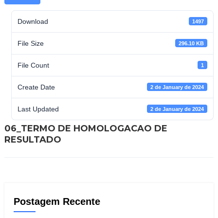
Download
1497
File Size
296.10 KB
File Count
1
Create Date
2 de January de 2024
Last Updated
2 de January de 2024
06_TERMO DE HOMOLOGACAO DE
RESULTADO
Postagem Recente