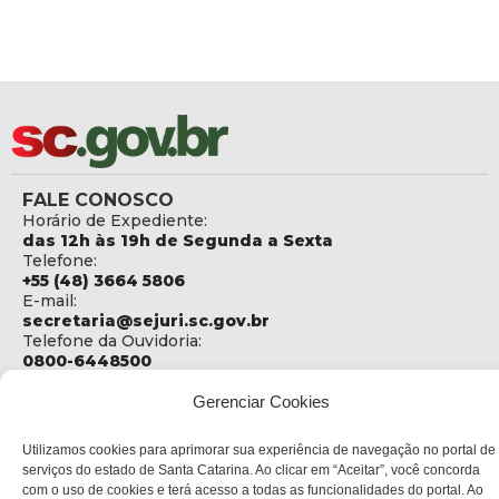
FALE CONOSCO
Horário de Expediente:
das 12h às 19h de Segunda a Sexta
Telefone:
+55 (48) 3664 5806
E-mail:
secretaria@sejuri.sc.gov.br
Telefone da Ouvidoria:
0800-6448500
ENDEREÇO
Gerenciar Cookies
SEJURI - Secretaria de Estado de Justiça e Reintegração
Social
Utilizamos cookies para aprimorar sua experiência de navegação no portal de
serviços do estado de Santa Catarina. Ao clicar em “Aceitar”, você concorda
Rua Fúlvio Aducci, 1214 - Loja 06
com o uso de cookies e terá acesso a todas as funcionalidades do portal. Ao