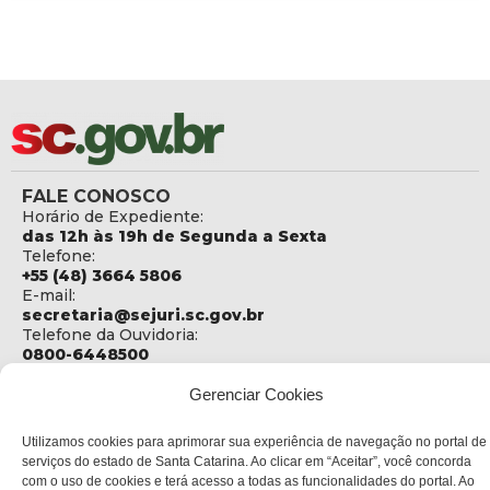
FALE CONOSCO
Horário de Expediente:
das 12h às 19h de Segunda a Sexta
Telefone:
+55 (48) 3664 5806
E-mail:
secretaria@sejuri.sc.gov.br
Telefone da Ouvidoria:
0800-6448500
ENDEREÇO
Gerenciar Cookies
SEJURI - Secretaria de Estado de Justiça e Reintegração
Social
Utilizamos cookies para aprimorar sua experiência de navegação no portal de
serviços do estado de Santa Catarina. Ao clicar em “Aceitar”, você concorda
Rua Fúlvio Aducci, 1214 - Loja 06
com o uso de cookies e terá acesso a todas as funcionalidades do portal. Ao