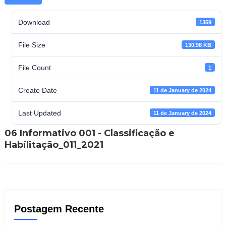
Download
1359
File Size
130.98 KB
File Count
1
Create Date
11 de January de 2024
Last Updated
11 de January de 2024
06 Informativo 001 - Classificação e
Habilitação_011_2021
Postagem Recente