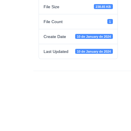
File Size
238.65 KB
File Count
1
Create Date
10 de January de 2024
Last Updated
10 de January de 2024