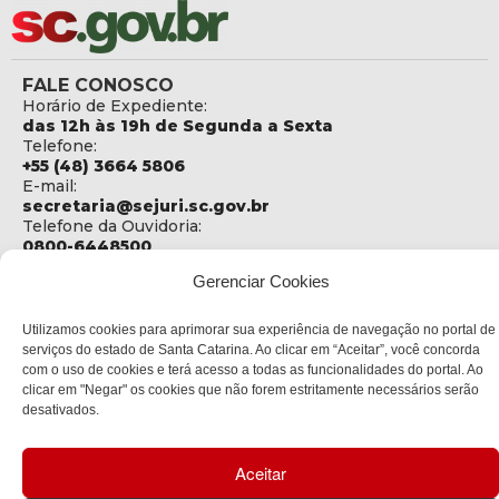
FALE CONOSCO
Horário de Expediente:
das 12h às 19h de Segunda a Sexta
Telefone:
+55 (48) 3664 5806
E-mail:
secretaria@sejuri.sc.gov.br
Telefone da Ouvidoria:
0800-6448500
Gerenciar Cookies
ENDEREÇO
SEJURI - Secretaria de Estado de Justiça e Reintegração
Social
Utilizamos cookies para aprimorar sua experiência de navegação no portal de
serviços do estado de Santa Catarina. Ao clicar em “Aceitar”, você concorda
Rua Fúlvio Aducci, 1214 - Loja 06
com o uso de cookies e terá acesso a todas as funcionalidades do portal. Ao
Bairro:
clicar em "Negar" os cookies que não forem estritamente necessários serão
Estreito - Florianópolis - SC
desativados.
CEP:
88075-000
Aceitar
Política de privacidade