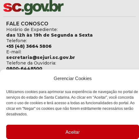
FALE CONOSCO
Horário de Expediente:
das 12h às 19h de Segunda a Sexta
Telefone:
+55 (48) 3664 5806
E-mail:
secretaria@sejuri.sc.gov.br
Telefone da Ouvidoria:
0800-6448500
Gerenciar Cookies
ENDEREÇO
SEJURI - Secretaria de Estado de Justiça e Reintegração
Social
Utilizamos cookies para aprimorar sua experiência de navegação no portal de
serviços do estado de Santa Catarina. Ao clicar em “Aceitar”, você concorda
Rua Fúlvio Aducci, 1214 - Loja 06
com o uso de cookies e terá acesso a todas as funcionalidades do portal. Ao
Bairro:
clicar em "Negar" os cookies que não forem estritamente necessários serão
Estreito - Florianópolis - SC
desativados.
CEP:
88075-000
Aceitar
Política de privacidade