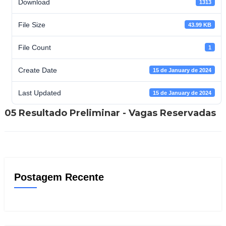
Download
1313
File Size
43.99 KB
File Count
1
Create Date
15 de January de 2024
Last Updated
15 de January de 2024
05 Resultado Preliminar - Vagas Reservadas
Postagem Recente