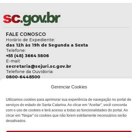
FALE CONOSCO
Horário de Expediente:
das 12h às 19h de Segunda a Sexta
Telefone:
+55 (48) 3664 5806
E-mail:
secretaria@sejuri.sc.gov.br
Telefone da Ouvidoria:
0800-6448500
Gerenciar Cookies
ENDEREÇO
SEJURI - Secretaria de Estado de Justiça e Reintegração
Social
Utilizamos cookies para aprimorar sua experiência de navegação no portal de
serviços do estado de Santa Catarina. Ao clicar em “Aceitar”, você concorda
Rua Fúlvio Aducci, 1214 - Loja 06
com o uso de cookies e terá acesso a todas as funcionalidades do portal. Ao
Bairro:
clicar em "Negar" os cookies que não forem estritamente necessários serão
Estreito - Florianópolis - SC
desativados.
CEP:
88075-000