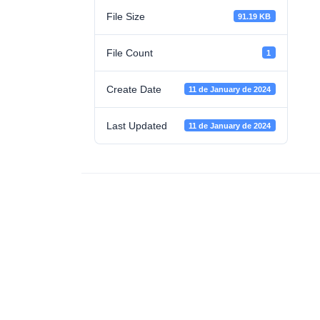
File Size
91.19 KB
File Count
1
Create Date
11 de January de 2024
Last Updated
11 de January de 2024