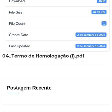
Download
1682
File Size
67.76 KB
File Count
1
Create Date
2 de January de 2024
Last Updated
2 de January de 2024
04_Termo de Homologação (1).pdf
Postagem Recente