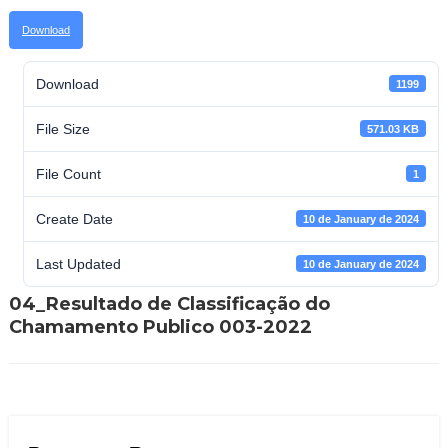
Download
Download
1199
File Size
571.03 KB
File Count
1
Create Date
10 de January de 2024
Last Updated
10 de January de 2024
04_Resultado de Classificação do
Chamamento Publico 003-2022