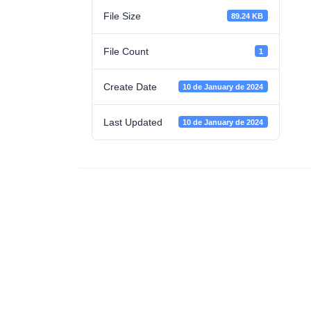
File Size
89.24 KB
File Count
1
Create Date
10 de January de 2024
Last Updated
10 de January de 2024