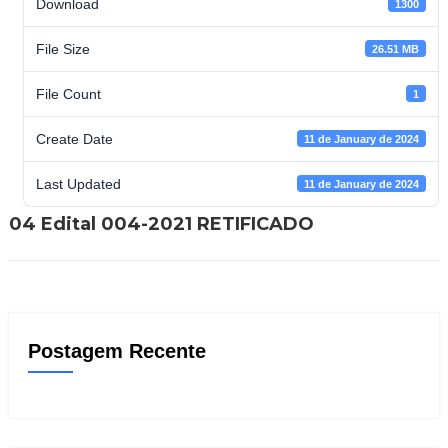
Download
1300
File Size
26.51 MB
File Count
1
Create Date
11 de January de 2024
Last Updated
11 de January de 2024
04 Edital 004-2021 RETIFICADO
Postagem Recente