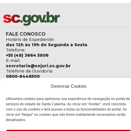
FALE CONOSCO
Horário de Expediente:
das 12h às 19h de Segunda a Sexta
Telefone:
+55 (48) 3664 5806
E-mail:
secretaria@sejuri.sc.gov.br
Telefone da Ouvidoria:
0800-6448500
Gerenciar Cookies
ENDEREÇO
SEJURI - Secretaria de Estado de Justiça e Reintegração
Social
Utilizamos cookies para aprimorar sua experiência de navegação no portal de
serviços do estado de Santa Catarina. Ao clicar em “Aceitar”, você concorda
Rua Fúlvio Aducci, 1214 - Loja 06
com o uso de cookies e terá acesso a todas as funcionalidades do portal. Ao
Bairro:
clicar em "Negar" os cookies que não forem estritamente necessários serão
Estreito - Florianópolis - SC
desativados.
CEP:
88075-000