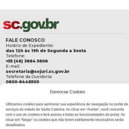
FALE CONOSCO
Horário de Expediente:
das 12h às 19h de Segunda a Sexta
Telefone:
+55 (48) 3664 5806
E-mail:
secretaria@sejuri.sc.gov.br
Telefone da Ouvidoria:
0800-6448500
ENDEREÇO
Gerenciar Cookies
SEJURI - Secretaria de Estado de Justiça e Reintegração
Social
Utilizamos cookies para aprimorar sua experiência de navegação no portal de
serviços do estado de Santa Catarina. Ao clicar em “Aceitar”, você concorda
Rua Fúlvio Aducci, 1214 - Loja 06
com o uso de cookies e terá acesso a todas as funcionalidades do portal. Ao
Bairro:
clicar em "Negar" os cookies que não forem estritamente necessários serão
Estreito - Florianópolis - SC
desativados.
CEP: