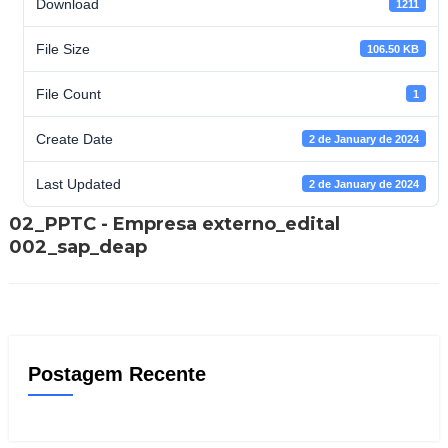
Download
1211
File Size
106.50 KB
File Count
1
Create Date
2 de January de 2024
Last Updated
2 de January de 2024
02_PPTC - Empresa externo_edital
002_sap_deap
Postagem Recente