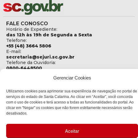
FALE CONOSCO
Horário de Expediente:
das 12h às 19h de Segunda a Sexta
Telefone:
+55 (48) 3664 5806
E-mail:
secretaria@sejuri.sc.gov.br
Telefone da Ouvidoria:
0800-6448500
Gerenciar Cookies
ENDEREÇO
SEJURI - Secretaria de Estado de Justiça e Reintegração
Social
Utilizamos cookies para aprimorar sua experiência de navegação no portal de
serviços do estado de Santa Catarina. Ao clicar em “Aceitar”, você concorda
Rua Fúlvio Aducci, 1214 - Loja 06
com o uso de cookies e terá acesso a todas as funcionalidades do portal. Ao
Bairro:
clicar em "Negar" os cookies que não forem estritamente necessários serão
Estreito - Florianópolis - SC
desativados.
CEP:
88075-000
Aceitar
Política de privacidade