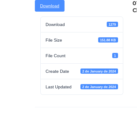
0
Download
C
Download
1279
File Size
151.88 KB
File Count
1
Create Date
2 de January de 2024
Last Updated
2 de January de 2024