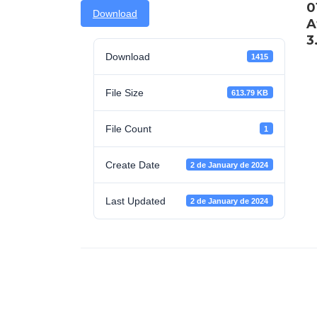
0
Download
A
3
Download
1415
File Size
613.79 KB
File Count
1
Create Date
2 de January de 2024
Last Updated
2 de January de 2024