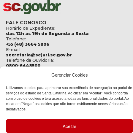
FALE CONOSCO
Horário de Expediente:
das 12h às 19h de Segunda a Sexta
Telefone:
+55 (48) 3664 5806
E-mail:
secretaria@sejuri.sc.gov.br
Telefone da Ouvidoria:
0800-6448500
Gerenciar Cookies
ENDEREÇO
SEJURI - Secretaria de Estado de Justiça e Reintegração
Social
Utilizamos cookies para aprimorar sua experiência de navegação no portal de
serviços do estado de Santa Catarina. Ao clicar em “Aceitar”, você concorda
Rua Fúlvio Aducci, 1214 - Loja 06
com o uso de cookies e terá acesso a todas as funcionalidades do portal. Ao
Bairro:
clicar em "Negar" os cookies que não forem estritamente necessários serão
Estreito - Florianópolis - SC
desativados.
CEP:
88075-000
Aceitar
Política de privacidade