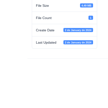
File Size
4.49 MB
File Count
1
Create Date
2 de January de 2024
Last Updated
2 de January de 2024